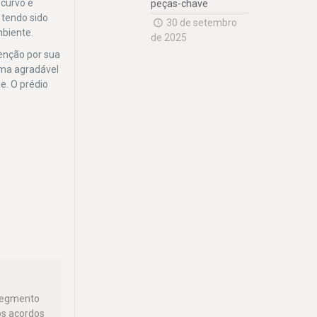
 curvo e
peças-chave
 tendo sido
30 de setembro
mbiente.
de 2025
tenção por sua
uma agradável
e. O prédio
 segmento
os acordos