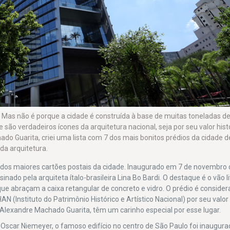
 Mas não é porque a cidade é construída à base de muitas toneladas d
 são verdadeiros ícones da arquitetura nacional, seja por seu valor histó
do Guarita, criei uma lista com 7 dos mais bonitos prédios da cidade d
a arquitetura.
m dos maiores cartões postais da cidade. Inaugurado em 7 de novembro
inado pela arquiteta ítalo-brasileira Lina Bo Bardi. O destaque é o vão l
ue abraçam a caixa retangular de concreto e vidro. O prédio é conside
N (Instituto do Patrimônio Histórico e Artístico Nacional) por seu valor 
 Alexandre Machado Guarita, têm um carinho especial por esse lugar.
ra Oscar Niemeyer, o famoso edifício no centro de São Paulo foi inaugur