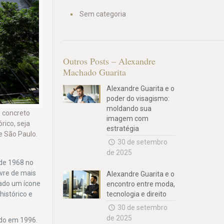
Sem categoria
Outros Posts – Alexandre
Machado Guarita
Alexandre Guarita e o
poder do visagismo:
moldando sua
e concreto
imagem com
rico, seja
estratégia
e São Paulo.
30 de setembro
de 2025
 de 1968 no
ivre de mais
Alexandre Guarita e o
rado um ícone
encontro entre moda,
histórico e
tecnologia e direito
30 de setembro
de 2025
ado em 1996.