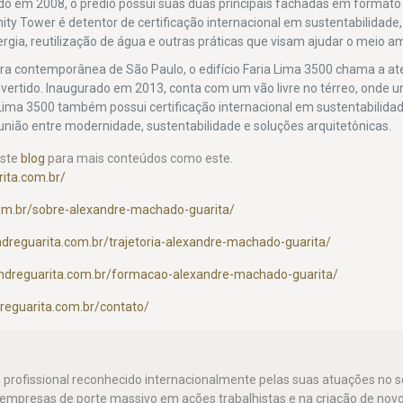
o em 2008, o prédio possui suas duas principais fachadas em formato
nity Tower é detentor de certificação internacional em sustentabilidade,
gia, reutilização de água e outras práticas que visam ajudar o meio a
ura contemporânea de São Paulo, o edifício Faria Lima 3500 chama a a
invertido. Inaugurado em 2013, conta com um vão livre no térreo, onde 
a Lima 3500 também possui certificação internacional em sustentabilidad
 união entre modernidade, sustentabilidade e soluções arquitetônicas.
este
blog
para mais conteúdos como este.
ita.com.br/
com.br/sobre-alexandre-machado-guarita/
dreguarita.com.br/trajetoria-alexandre-machado-guarita/
andreguarita.com.br/formacao-alexandre-machado-guarita/
reguarita.com.br/contato/
 profissional reconhecido internacionalmente pelas suas atuações no
o empresas de porte massivo em ações trabalhistas e na criação de nov