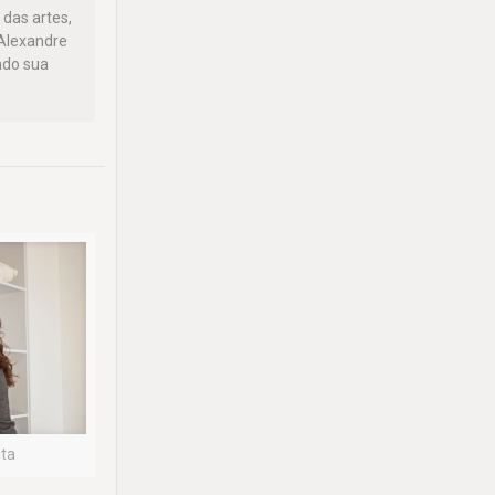
 das artes,
 Alexandre
ndo sua
ita