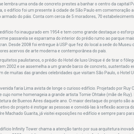
que lembra uma onda de concreto prestes a banhar o centro da capital P
ra, o edifício foi um presente à cidade de São Paulo em comemoração 
eto armado do páis. Conta com cerca de 5 moradores, 70 estabeleciment
edifício foi inaugurado em 1954 e tem como grande destaque o esforço
norme passarela se esparrama do interior do prédio rumo ao parque ma
etran. Desde 2008 foi entregue à USP que fez do local a sede do Museu 
res acervos de arte moderna e contemporânea do país.
uitetos paulistanos, o prédio do Hotel de luxo Unique é de tirar o fôlego
do em 2002 e se assemelha a um grande barco de concreto, sustentado 
m de muitas das grandes celebridades que visitam São Paulo, o Hotel 
venida faria Lima avista de longe o curioso edifício. Projetado por Ruy 
ade cujo nome homenageia a grande artista Tomie Ohtake (mãe de Ruy).
itetura de Buenos Aires daquele ano. O maior destaque do projeto são 
tivo do projeto é instigar as pessoas e convidá-las à reflexão acerca d
dre Machado Guarita, já visitei exposições no edifício e sempre paro par
 edifício Infinity Tower chama a atenção tanto por sua arquitetura inova