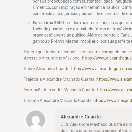
por sua preocupação com sustentabilidade. Inaugurad
simétrico, com inspiração em temática náutica. O Infi
construído sob rigorosos padrões de economia de ener
Faria Lima 3500
: um dos maiores ícones da arquitet
fachada prismática e a inusitada forma de trapézio 
praça está aberta ao público. Além de bonito, o Fari
ganhou o Prêmio Master Imobiliário, por sua perfeita
Espero que tenham gostado, continuem acompanhando 
Acesse o meu site profissional:
https://www.alexandreguar
Sobre Alexandre Guarita:
https://www.alexandreguarita.
Trajetória Alexandre Machado Guarita:
https://www.alexan
Formação Alexandre Machado Guarita:
https://www.alex
Contato Alexandre Machado Guarita:
https://www.alexand
Alexandre Guarita
O Dr. Alexandre Machado Guarita é um
do direito empresarial, representand