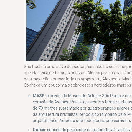
São Paulo é uma selva de pedras, isso não há como negar.
que ela deixa de ter suas belezas. Alguns prédios na cidade
pela inovação apresentada no projeto. Eu, Alexandre Macha
Conheça um pouco mais sobre esses verdadeiros marcos d
MASP
: o prédio do Museu de Arte de São Paulo é u
coração da Avenida Paulista, o edifício tem projeto ass
de 70 metros sustentado por quatro grandes pilares q
da arquitetura brutalista, tendo sido tombado pelo IPHA
arquitetônico. Acredito que todo paulistano como eu,
Copan
: concebido pelo ícone da arquitetura brasilei