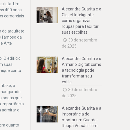
aulista. Um
Alexandre Guarita e o
aos 400 anos
Closet Inteligente:
os comerciais
como organizar
roupas para facilitar
 do arquiteto
suas escolhas
is famoso da
30 de setembro
de Arte
de 2025
. O edifício
Alexandre Guarita e o
em suas
Armário Digital: como
a tecnologia pode
Unique conta
transformar seu
estilo
Ohtake, o
30 de setembro
 Inaugurado
de 2025
as ondas que
a importância
Alexandre Guarita e a
a admirar o
importância de
montar um Guarda-
dora quanto
Roupa Versátil com