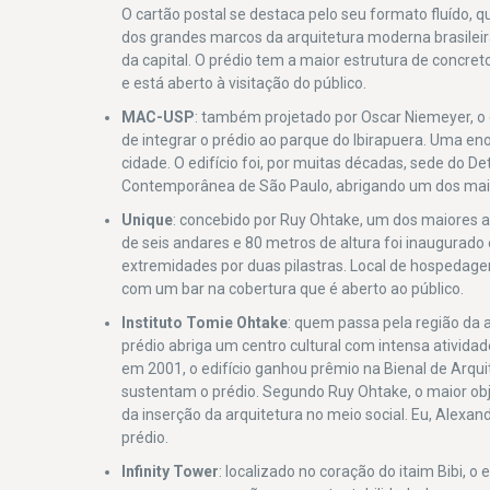
O cartão postal se destaca pelo seu formato fluído, 
dos grandes marcos da arquitetura moderna brasilei
da capital. O prédio tem a maior estrutura de concr
e está aberto à visitação do público.
MAC-USP
: também projetado por Oscar Niemeyer, o 
de integrar o prédio ao parque do Ibirapuera. Uma e
cidade. O edifício foi, por muitas décadas, sede do D
Contemporânea de São Paulo, abrigando um dos maio
Unique
: concebido por Ruy Ohtake, um dos maiores arq
de seis andares e 80 metros de altura foi inaugura
extremidades por duas pilastras. Local de hospedage
com um bar na cobertura que é aberto ao público.
Instituto Tomie Ohtake
: quem passa pela região da a
prédio abriga um centro cultural com intensa ativid
em 2001, o edifício ganhou prêmio na Bienal de Arqu
sustentam o prédio. Segundo Ruy Ohtake, o maior obje
da inserção da arquitetura no meio social. Eu, Alexan
prédio.
Infinity Tower
: localizado no coração do itaim Bibi, o