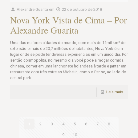
Alexandre Guarita
em
22 de outubro de 2018
Nova York Vista de Cima – Por
Alexandre Guarita
Uma das maiores cidades do mundo, com mais de 11mil km² de
extensão e mais de 20,7 milhões de habitantes, Nova York é um
lugar onde se pode ter diversas experiências em um único dia. Por
ser tão cosmopolita, no mesmo dia você pode almoçar comida
chinesa, comer em uma lanchonete holandesa à tarde e jantar em
restaurante com três estrelas Michelin, como o Per se, ao lado do
central park.
Leia mais
1
2
3
4
5
6
7
8
9
10