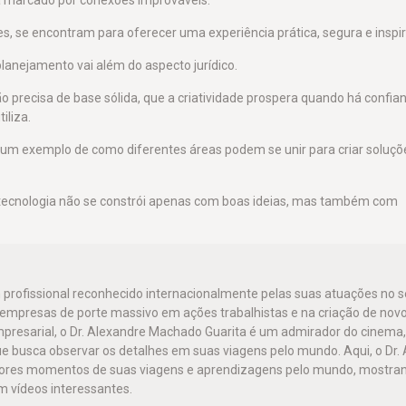
es, se encontram para oferecer uma experiência prática, segura e inspi
planejamento vai além do aspecto jurídico.
 precisa de base sólida, que a criatividade prospera quando há confia
iliza.
 um exemplo de como diferentes áreas podem se unir para criar soluçõ
a tecnologia não se constrói apenas com boas ideias, mas também com
 profissional reconhecido internacionalmente pelas suas atuações no
o empresas de porte massivo em ações trabalhistas e na criação de nov
mpresarial, o Dr. Alexandre Machado Guarita é um admirador do cinema,
e busca observar os detalhes em suas viagens pelo mundo. Aqui, o Dr.
hores momentos de suas viagens e aprendizagens pelo mundo, mostra
 vídeos interessantes.