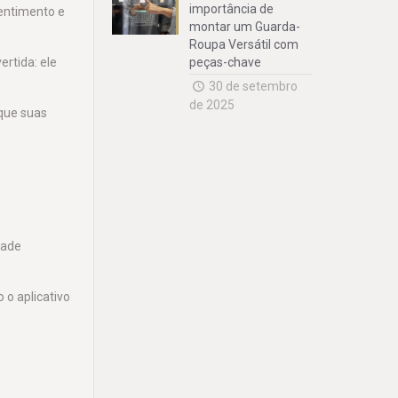
importância de
sentimento e
montar um Guarda-
Roupa Versátil com
rtida: ele
peças-chave
30 de setembro
de 2025
 que suas
dade
 o aplicativo