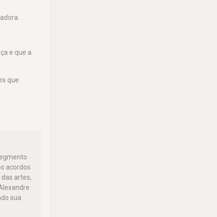
radora.
nça e que a
es que
 segmento
os acordos
 das artes,
 Alexandre
ndo sua