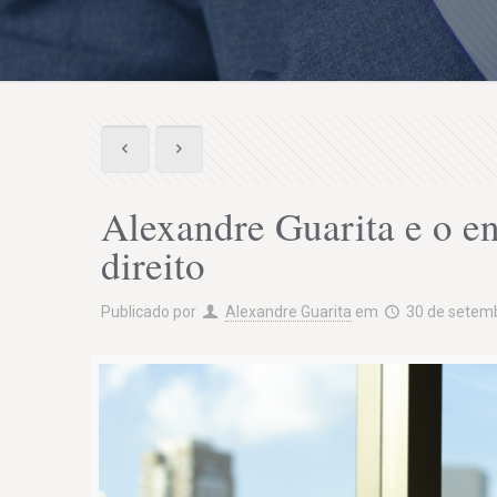
Alexandre Guarita e o en
direito
Publicado por
Alexandre Guarita
em
30 de setem