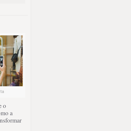
ita
e o
omo a
ansformar