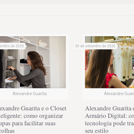
embro de 2025
30 de setembro de 2025
Alexandre Guarita
Alexandre Guar
exandre Guarita e o Closet
Alexandre Guarita 
teligente: como organizar
Armário Digital: c
upas para facilitar suas
tecnologia pode tr
colhas
seu estilo