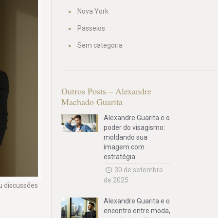
Nova York
Passeios
Sem categoria
Outros Posts – Alexandre
Machado Guarita
Alexandre Guarita e o
poder do visagismo:
moldando sua
imagem com
estratégia
30 de setembro
de 2025
u discussões
Alexandre Guarita e o
encontro entre moda,