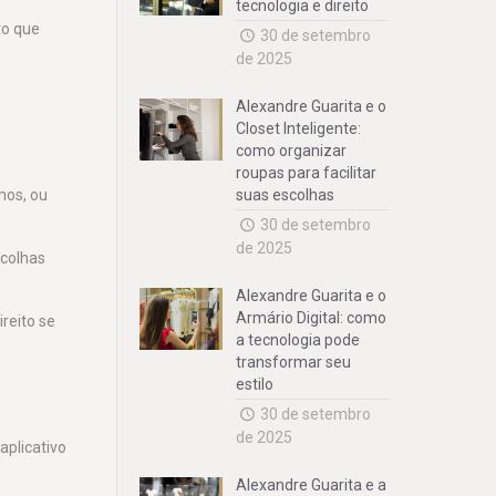
tecnologia e direito
to que
30 de setembro
de 2025
Alexandre Guarita e o
Closet Inteligente:
como organizar
roupas para facilitar
mos, ou
suas escolhas
30 de setembro
de 2025
scolhas
Alexandre Guarita e o
Armário Digital: como
reito se
a tecnologia pode
transformar seu
estilo
30 de setembro
de 2025
aplicativo
Alexandre Guarita e a