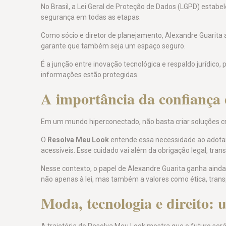
No Brasil, a Lei Geral de Proteção de Dados (LGPD) estabe
segurança em todas as etapas.
Como sócio e diretor de planejamento, Alexandre Guarita 
garante que também seja um espaço seguro.
É a junção entre inovação tecnológica e respaldo jurídico,
informações estão protegidas.
A importância da confiança d
Em um mundo hiperconectado, não basta criar soluções cria
O
Resolva Meu Look
entende essa necessidade ao adotar p
acessíveis. Esse cuidado vai além da obrigação legal, tra
Nesse contexto, o papel de Alexandre Guarita ganha ainda m
não apenas à lei, mas também a valores como ética, transp
Moda, tecnologia e direito: 
A trajetória do Resolva Meu Look mostra que o futuro se