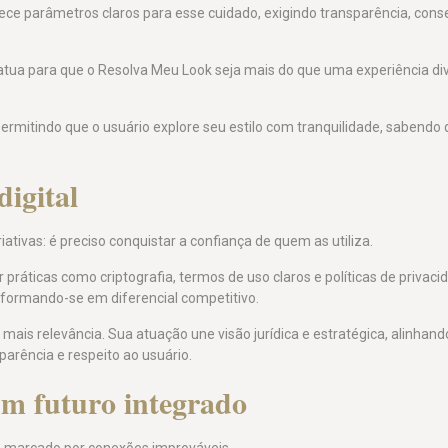
lece parâmetros claros para esse cuidado, exigindo transparência, con
atua para que o Resolva Meu Look seja mais do que uma experiência dive
 permitindo que o usuário explore seu estilo com tranquilidade, sabendo
igital
tivas: é preciso conquistar a confiança de quem as utiliza.
ráticas como criptografia, termos de uso claros e políticas de privaci
nsformando-se em diferencial competitivo.
ais relevância. Sua atuação une visão jurídica e estratégica, alinhando
arência e respeito ao usuário.
um futuro integrado
rá marcado por conexões improváveis.