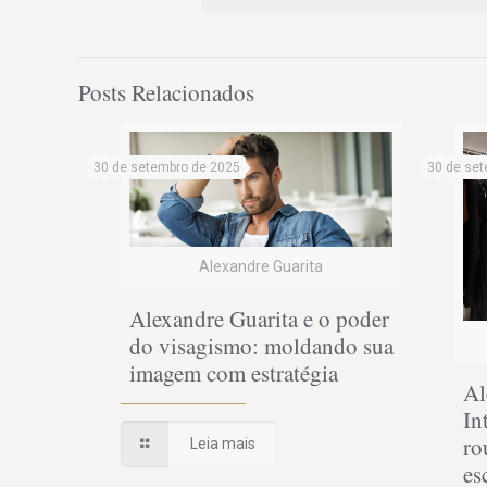
Posts Relacionados
30 de setembro de 2025
30 de set
Alexandre Guarita
Alexandre Guarita e o poder
do visagismo: moldando sua
imagem com estratégia
Al
In
ro
Leia mais
es