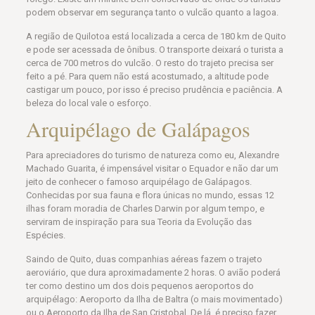
podem observar em segurança tanto o vulcão quanto a lagoa.
A região de Quilotoa está localizada a cerca de 180 km de Quito
e pode ser acessada de ônibus. O transporte deixará o turista a
cerca de 700 metros do vulcão. O resto do trajeto precisa ser
feito a pé. Para quem não está acostumado, a altitude pode
castigar um pouco, por isso é preciso prudência e paciência. A
beleza do local vale o esforço.
Arquipélago de Galápagos
Para apreciadores do turismo de natureza como eu, Alexandre
Machado Guarita, é impensável visitar o Equador e não dar um
jeito de conhecer o famoso arquipélago de Galápagos.
Conhecidas por sua fauna e flora únicas no mundo, essas 12
ilhas foram moradia de Charles Darwin por algum tempo, e
serviram de inspiração para sua Teoria da Evolução das
Espécies.
Saindo de Quito, duas companhias aéreas fazem o trajeto
aeroviário, que dura aproximadamente 2 horas. O avião poderá
ter como destino um dos dois pequenos aeroportos do
arquipélago: Aeroporto da Ilha de Baltra (o mais movimentado)
ou o Aeroporto da Ilha de San Cristobal. De lá, é preciso fazer