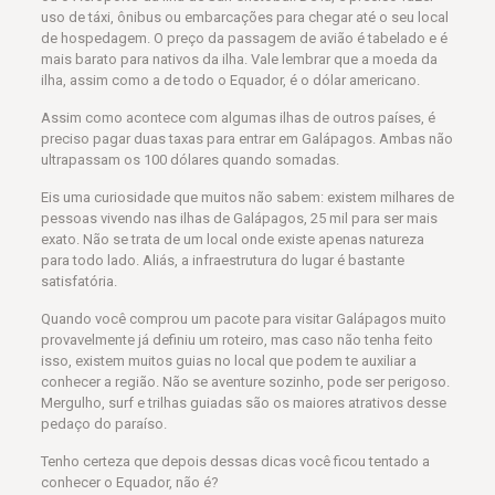
uso de táxi, ônibus ou embarcações para chegar até o seu local
de hospedagem. O preço da passagem de avião é tabelado e é
mais barato para nativos da ilha. Vale lembrar que a moeda da
ilha, assim como a de todo o Equador, é o dólar americano.
Assim como acontece com algumas ilhas de outros países, é
preciso pagar duas taxas para entrar em Galápagos. Ambas não
ultrapassam os 100 dólares quando somadas.
Eis uma curiosidade que muitos não sabem: existem milhares de
pessoas vivendo nas ilhas de Galápagos, 25 mil para ser mais
exato. Não se trata de um local onde existe apenas natureza
para todo lado. Aliás, a infraestrutura do lugar é bastante
satisfatória.
Quando você comprou um pacote para visitar Galápagos muito
provavelmente já definiu um roteiro, mas caso não tenha feito
isso, existem muitos guias no local que podem te auxiliar a
conhecer a região. Não se aventure sozinho, pode ser perigoso.
Mergulho, surf e trilhas guiadas são os maiores atrativos desse
pedaço do paraíso.
Tenho certeza que depois dessas dicas você ficou tentado a
conhecer o Equador, não é?