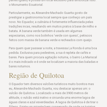
partes iguais) e possui um local exclusivo para simbolizar isso:
o Monumento Ecuatorial.
Particularmente, eu Alexandre Machado Guarita gosto de
prestigiar a gastronomia local sempre que conheço um país
novo. No Equador, a culinária é fortemente influenciada pelas
tradições incas, resultando em muitos pratos à base de milho e
batata. A banana verde também é usada em algumas
especiarias, como nos bolinhos ‘verde con queso’, petiscos
feitos com massa de banana verde e recheados com queijo.
Para quem quer passear a noite, a travessa La Ronda é uma boa
pedida. Exclusiva para pedestres, a rua é repleta de cafés e
bares. Para quem procura agitação noturna, o bairro La Mariscal
é o mais indicado e é onde se localizam a maioria das baladas e
bares noturnos.
Região de Quilotoa
O Equador tem diversos vulcões turísticos muito bonitos mas
eu, Alexandre Machado Guarita, vou destacar apenas um: o
vulcão de Quilotoa. Localizado a mais de 3900 metros de
altitude, o vulcão está inativo e circunda uma enorme lagoa de
águas claras e azul esverdeadas. A lagoa de Quilotoa é de tirar o
fôlego. Existe um mirante bem conservado de onde os turistas