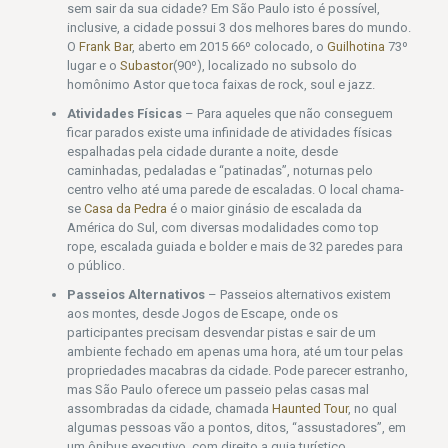
sem sair da sua cidade? Em São Paulo isto é possível,
inclusive, a cidade possui 3 dos melhores bares do mundo.
O
Frank Bar
, aberto em 2015 66º colocado, o
Guilhotina
73º
lugar e o
Subastor
(90º), localizado no subsolo do
homônimo Astor que toca faixas de rock, soul e jazz.
Atividades Físicas
– Para aqueles que não conseguem
ficar parados existe uma infinidade de atividades físicas
espalhadas pela cidade durante a noite, desde
caminhadas, pedaladas e “patinadas”, noturnas pelo
centro velho até uma parede de escaladas. O local chama-
se
Casa da Pedra
é o maior ginásio de escalada da
América do Sul, com diversas modalidades como top
rope, escalada guiada e bolder e mais de 32 paredes para
o público.
Passeios Alternativos
– Passeios alternativos existem
aos montes, desde Jogos de Escape, onde os
participantes precisam desvendar pistas e sair de um
ambiente fechado em apenas uma hora, até um tour pelas
propriedades macabras da cidade. Pode parecer estranho,
mas São Paulo oferece um passeio pelas casas mal
assombradas da cidade, chamada
Haunted Tour
, no qual
algumas pessoas vão a pontos, ditos, “assustadores”, em
um ônibus executivo, com direito a guia turístico.