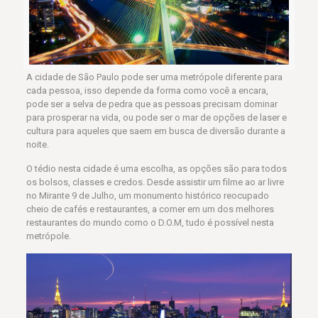
A cidade de São Paulo pode ser uma metrópole diferente para
cada pessoa, isso depende da forma como você a encara,
pode ser a selva de pedra que as pessoas precisam dominar
para prosperar na vida, ou pode ser o mar de opções de laser e
cultura para aqueles que saem em busca de diversão durante a
noite.
O tédio nesta cidade é uma escolha, as opções são para todos
os bolsos, classes e credos. Desde assistir um filme ao ar livre
no Mirante 9 de Julho, um monumento histórico reocupado
cheio de cafés e restaurantes, a comer em um dos melhores
restaurantes do mundo como o D.O.M, tudo é possível nesta
metrópole.