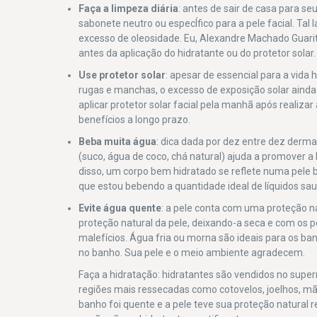
Faça a limpeza diária
: antes de sair de casa para s
sabonete neutro ou especÍfico para a pele facial. Tal
excesso de oleosidade. Eu, Alexandre Machado Guari
antes da aplicação do hidratante ou do protetor sola
Use protetor solar
: apesar de essencial para a vida
rugas e manchas, o excesso de exposição solar ainda
aplicar protetor solar facial pela manhã após realiza
benefícios a longo prazo.
Beba muita água
: dica dada por dez entre dez dermat
(suco, água de coco, chá natural) ajuda a promover 
disso, um corpo bem hidratado se reflete numa pele 
que estou bebendo a quantidade ideal de líquidos sau
Evite água quente
: a pele conta com uma proteção n
proteção natural da pele, deixando-a seca e com os 
malefícios. Água fria ou morna são ideais para os banh
no banho. Sua pele e o meio ambiente agradecem.
Faça a hidratação: hidratantes são vendidos no sup
regiões mais ressecadas como cotovelos, joelhos, mã
banho foi quente e a pele teve sua proteção natura