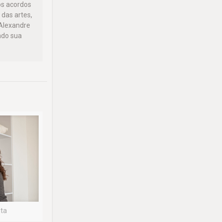
os acordos
 das artes,
 Alexandre
ndo sua
ita