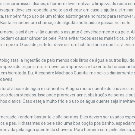
eus compromissos diários, o homem deve realizar a limpeza do rosto com
 lavagem deve ser repetida a noite ao chegar em casa e ajuda a elimina
ta, também faço uso de um tônico adstringente no rosto para remover
r. Basta embeber um chumaço de algodão no líquido e passar no rosto.
 humana, o sol é um vilão quando o assunto é envelhecimento da pele. 
 podem causar câncer de pele. Para evitar todos esses malefícios, o 
r a limpeza. O uso de protetor deve ser um hábito diário e que trará eno
ologistas, a ingestão de pelo menos dois litros de água e outros líquid
a limpeza do organismo, remover as impurezas e fazer tudo funcionar 
bem hidratada. Eu, Alexandre Machado Guarita, me policio diariamente 
dáveis.
atural à base de água e nutrientes. A água muito quente do chuveiro r
poros desprotegidos. Isso pode promover acne, obstrução de poros e ou
os diários. Caso esteja muito frio e o uso de água quente seja inevitáve
ermercado, rendem bastante e são baratos. Eles devem ser usados esp
os e pés. Hidratantes de pele são uma boa opção pós banho, especialm
l removida pela água quente do chuveiro. Para homem com pele oleosa,