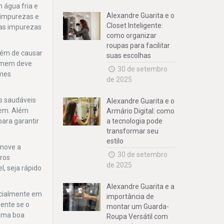
 água fria e
Alexandre Guarita e o
r impurezas e
Closet Inteligente:
 as impurezas
como organizar
roupas para facilitar
Além de causar
suas escolhas
homem deve
30 de setembro
rmes
de 2025
os saudáveis
Alexandre Guarita e o
bem. Além
Armário Digital: como
para garantir
a tecnologia pode
transformar seu
estilo
emove a
30 de setembro
tros
de 2025
l, seja rápido
Alexandre Guarita e a
ecialmente em
importância de
ente se o
montar um Guarda-
 uma boa
Roupa Versátil com