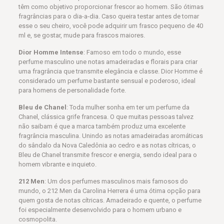
têm como objetivo proporcionar frescor ao homem. São ótimas
fragrâncias para o dia-a-dia. Caso queira testar antes de tornar
esse o seu cheiro, você pode adquirir um frasco pequeno de 40
ml e, se gostar, mude para frascos maiores.
Dior Homme Intense
: Famoso em todo o mundo, esse
perfume masculino une notas amadeiradas e florais para criar
uma fragrância que transmite elegância e classe. Dior Homme é
considerado um perfume bastante sensual e poderoso, ideal
para homens de personalidade forte.
Bleu de Chanel
: Toda mulher sonha em ter um perfume da
Chanel, clássica grife francesa. O que muitas pessoas talvez
não saibam é que a marca também produz uma excelente
fragrância masculina. Unindo as notas amadeiradas aromáticas
do sândalo da Nova Caledônia ao cedro e as notas cítricas, o
Bleu de Chanel transmite frescor e energia, sendo ideal para o
homem vibrante e inquieto.
212 Men
: Um dos perfumes masculinos mais famosos do
mundo, o 212 Men da Carolina Herrera é uma ótima opção para
quem gosta de notas cítricas. Amadeirado e quente, o perfume
foi especialmente desenvolvido para o homem urbano e
cosmopolita.