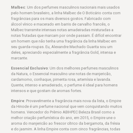
Malbec
: Um dos perfumes masculinos nacionais mais usados
pelo homem brasileiro, a linha Malbec de O Boticário conta com
fragrâncias para os mais diversos gostos. Fabricado com
álcool vínico e macerado em barris de carvalho francês, o
Malbec transmite intensas notas amadeiradas misturadas a
notas frutadas que marcam por onde passam. É difícil encontrar
um homem que não tenha uma fragrância da linha Malbec em
seu guarda-roupas. Eu, Alexandre Machado Guarita sou um
deles, apreciando especialmente a fragrância Gold, intensa e
marcante.
Essencial Exclusivo
: Um dos melhores perfumes masculinos
da Natura, o Essencial masculino une notas de manjericão,
cardamomo, conhaque, pimenta rosa, artemísia e lavanda.
Quente, intenso e amadeirado, o perfume é ideal para homens
intensos e que gostam de aromas fortes.
Empire
: Provavelmente a fragrância mais nova da lista, o Empire
da Hinode é um perfume nacional que vem conquistando muitos
homens. Vencedor do Prêmio ABIHPEC Beleza Brasil como a
melhor criação perfumística do ano, em 2015, o Empire une o
aroma do manjericão ao frescor cítrico da bergamota, da frésia
e do jasmim. A linha Empire conta com cinco fragrâncias, todas