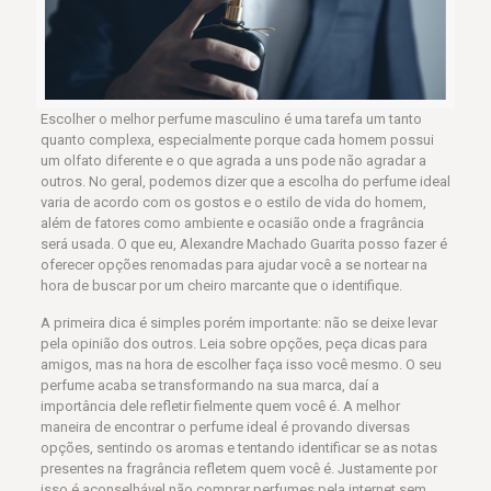
Escolher o melhor perfume masculino é uma tarefa um tanto
quanto complexa, especialmente porque cada homem possui
um olfato diferente e o que agrada a uns pode não agradar a
outros. No geral, podemos dizer que a escolha do perfume ideal
varia de acordo com os gostos e o estilo de vida do homem,
além de fatores como ambiente e ocasião onde a fragrância
será usada. O que eu, Alexandre Machado Guarita posso fazer é
oferecer opções renomadas para ajudar você a se nortear na
hora de buscar por um cheiro marcante que o identifique.
A primeira dica é simples porém importante: não se deixe levar
pela opinião dos outros. Leia sobre opções, peça dicas para
amigos, mas na hora de escolher faça isso você mesmo. O seu
perfume acaba se transformando na sua marca, daí a
importância dele refletir fielmente quem você é. A melhor
maneira de encontrar o perfume ideal é provando diversas
opções, sentindo os aromas e tentando identificar se as notas
presentes na fragrância refletem quem você é. Justamente por
isso é aconselhável não comprar perfumes pela internet sem