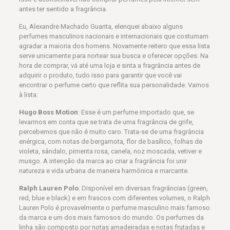
antes ter sentido a fragrância.
Eu, Alexandre Machado Guarita, elenquei abaixo alguns
perfumes masculinos nacionais e internacionais que costumam
agradar a maioria dos homens. Novamente reitero que essa lista
serve unicamente para nortear sua busca e oferecer opções. Na
hora de comprar, vá até uma loja e sinta a fragrância antes de
adquirir o produto, tudo isso para garantir que você vai
encontrar o perfume certo que reflita sua personalidade. Vamos
à lista:
Hugo Boss Motion
: Esse é um perfume importado que, se
levarmos em conta que se trata de uma fragrância de grife,
percebemos que não é muito caro. Trata-se de uma fragrância
enérgica, com notas de bergamota, flor de basílico, folhas de
violeta, sândalo, pimenta rosa, canela, noz moscada, vetiver e
musgo. A intenção da marca ao criar a fragrância foi unir
natureza e vida urbana de maneira harmônica e marcante.
Ralph Lauren Polo
: Disponível em diversas fragrâncias (green,
red, blue e black) e em frascos com diferentes volumes, o Ralph
Lauren Polo é provavelmente o perfume masculino mais famoso
da marca e um dos mais famosos do mundo. Os perfumes da
linha são composto por notas amadeiradas e notas frutadas e