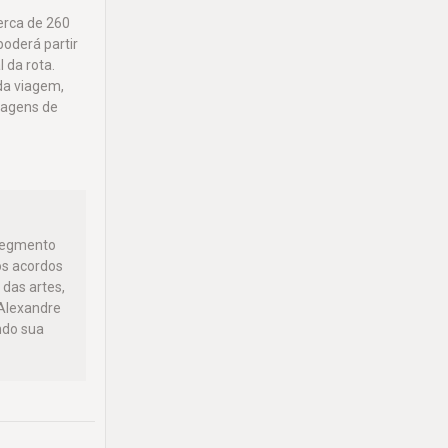
erca de 260
poderá partir
 da rota.
 da viagem,
iagens de
 segmento
os acordos
 das artes,
 Alexandre
ndo sua