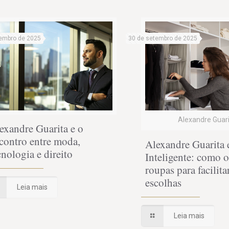
embro de 2025
30 de setembro de 2025
Alexandre Guar
exandre Guarita e o
contro entre moda,
Alexandre Guarita 
cnologia e direito
Inteligente: como 
roupas para facilita
escolhas
Leia mais
Leia mais