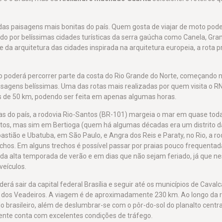
as paisagens mais bonitas do país. Quem gosta de viajar de moto pode
o por belíssimas cidades turísticas da serra gaúcha como Canela, Gr
e da arquitetura das cidades inspirada na arquitetura europeia, a rota 
 poderá percorrer parte da costa do Rio Grande do Norte, começando n
sagens belíssimas. Uma das rotas mais realizadas por quem visita o RN
s de 50 km, podendo ser feita em apenas algumas horas.
s do país, a rodovia Rio-Santos (BR-101) margeia o mar em quase tod
os, mas sim em Bertioga (quem há algumas décadas era um distrito d
tião e Ubatuba, em São Paulo, e Angra dos Reis e Paraty, no Rio, a r
chos. Em alguns trechos é possível passar por praias pouco frequenta
a da alta temporada de verão e em dias que não sejam feriado, já que n
veículos.
rá sair da capital federal Brasília e seguir até os municípios de Cavalc
a dos Veadeiros. A viagem é de aproximadamente 230 km. Ao longo da r
 brasileiro, além de deslumbrar-se com o pôr-do-sol do planalto central
ente conta com excelentes condições de tráfego.