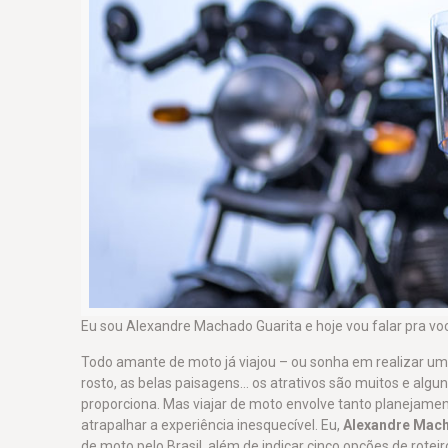
Eu sou Alexandre Machado Guarita e hoje vou falar pra v
Todo amante de moto já viajou – ou sonha em realizar um
rosto, as belas paisagens… os atrativos são muitos e alg
proporciona. Mas viajar de moto envolve tanto planejamen
atrapalhar a experiência inesquecível. Eu,
Alexandre Mach
de moto pelo Brasil, além de indicar cinco opções de roteir