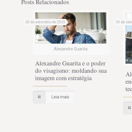
Posts Relacionados
30 de setembro de 2025
30 de set
Alexandre Guarita
Alexandre Guarita e o poder
do visagismo: moldando sua
Al
imagem com estratégia
en
te
Leia mais