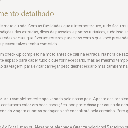
amento detalhado
de moto ou não. Com as facilidades que a internet trouxe, tudo ficou mu
ições das estradas, dicas de passeios e pontos turísticos, tudo isso an
s redes sociais que fizeram roteiros parecidos com o que você pretend
 a pessoa talvez tenha cometido.
um check-up completo na moto antes de cair na estrada. Na hora de faz
nte espaço para caber tudo o que for necessário, mas ao mesmo temp
ção da viagem, para evitar carregar peso desnecessário mas também nã
ta
, sou completamente apaixonado pelo nosso país. Apesar dos problem
as costumam estar em boas condições, boa parte disso por causa da ad
oteiro da viagem quantos pedágios você encontrará pelo caminho. Para g
 é o Brasil, mas eu
Alexandre Machado Guarita
selecionei 5 roteiros