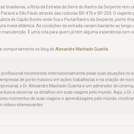
as brasileiras, a Rota da Estrada da Serra do Rastro da Serpente tem c
 Paraná a São Paulo através das rodovias BR-476 e SP-250. O viajante 
ulista de Capão Bonito onde fica o Portal Rastro da Serpente, ponto final
uita mata atlântica. As condições da estrada variam bastante ao longo
e manutenção. É uma rota para quem já tem alguma experiência com v
 e comportamento no blog do
Alexandre Machado Guarita
.
 profissional reconhecido internacionalmente pelas suas atuações no
o empresas de porte massivo em ações trabalhistas e na criação de nov
mpresarial, o Dr. Alexandre Machado Guarita é um admirador do cinema,
e busca observar os detalhes em suas viagens pelo mundo. Aqui, o Dr.
hores momentos de suas viagens e aprendizagens pelo mundo, mostra
 vídeos interessantes.