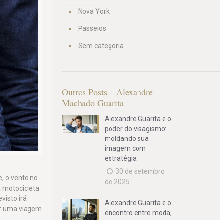
Nova York
Passeios
Sem categoria
Outros Posts – Alexandre
Machado Guarita
Alexandre Guarita e o
poder do visagismo:
moldando sua
imagem com
estratégia
30 de setembro
, o vento no
de 2025
a motocicleta
visto irá
Alexandre Guarita e o
ar uma viagem
encontro entre moda,