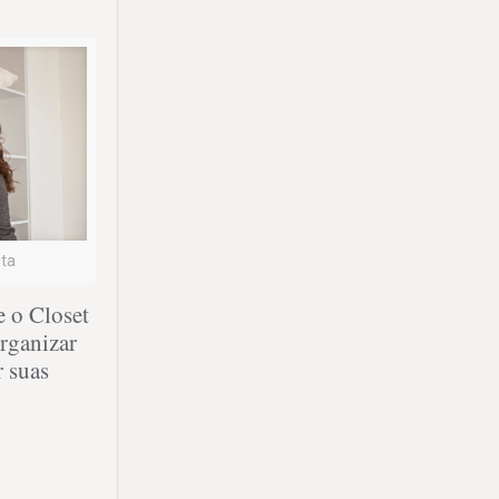
ita
e o Closet
organizar
r suas