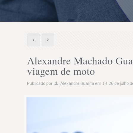
Alexandre Machado Guari
viagem de moto
Publicado por
Alexandre Guarita
em
26 de julho 