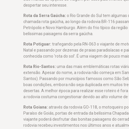
despertar seu interesse.
Rota da Serra Gaúcha:
o Rio Grande do Sul tem algumas d
chamada rota gaúcha, ao longo da rodovia BR-116 passand
Petrópolis e Novo Hamburgo. Além do frio típico da região 
belíssimas paisagens da serra gaúcha.
Rota Potiguar:
trafegando pela RN-063 o viajante de moto
Natal e passando por dezenas de praias paradisíacas e pai
conhecida como ‘rota do sol’. É uma viagem de pouco mai
Rota Rio-Santos:
uma das mais emblemáticas rotas viária
extensão. Apesar do nome, a rodovia não começa em Sant
Santos). Passando por municípios famosos como São Sebas
boas condições, embora não seja duplicada em muitos tre
desertas. A melhor época para realizar esse roteiro é for
a rodovia costuma congestionar devido ao alto volume de 
Rota Goiana:
através da rodovia GO-118, o motoqueiro pode
Paraíso de Goiás, portas de entrada da belíssima Chapad
viajante poderá desfrutar das bonitas paisagens do cerrado
rodovia recebeu investimentos nos últimos anos e atualm