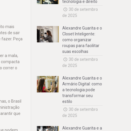
tecnologia e direito
30 de setembro
de 2025
ito mais
Alexandre Guarita e o
tes de sair
Closet Inteligente:
e fazer. Peça
como organizar
roupas para facilitar
suas escolhas
er a mala,
30 de setembro
o compacta
de 2025
o correr o
Alexandre Guarita e o
Armário Digital: como
a tecnologia pode
transformar seu
as, o Brasil
estilo
ministração
30 de setembro
arantir que
de 2025
Alexandre Guarita e a
 que podem