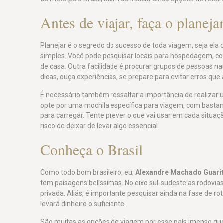
Antes de viajar, faça o planej
Planejar é o segredo do sucesso de toda viagem, seja ela 
simples. Você pode pesquisar locais para hospedagem, cond
de casa. Outra facilidade é procurar grupos de pessoas na
dicas, ouça experiências, se prepare para evitar erros que
É necessário também ressaltar a importância de realizar 
opte por uma mochila específica para viagem, com basta
para carregar. Tente prever o que vai usar em cada situa
risco de deixar de levar algo essencial.
Conheça o Brasil
Como todo bom brasileiro, eu,
Alexandre Machado Guari
tem paisagens belíssimas. No eixo sul-sudeste as rodovi
privada. Aliás, é importante pesquisar ainda na fase de r
levará dinheiro o suficiente.
São muitas as opções de viagem por esse país imenso que