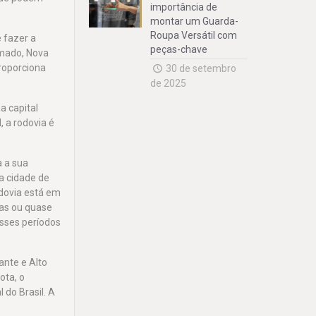
importância de
montar um Guarda-
Roupa Versátil com
 fazer a
peças-chave
amado, Nova
proporciona
30 de setembro
de 2025
a capital
, a rodovia é
a a sua
a cidade de
odovia está em
das ou quase
esses períodos
ante e Alto
ota, o
 do Brasil. A