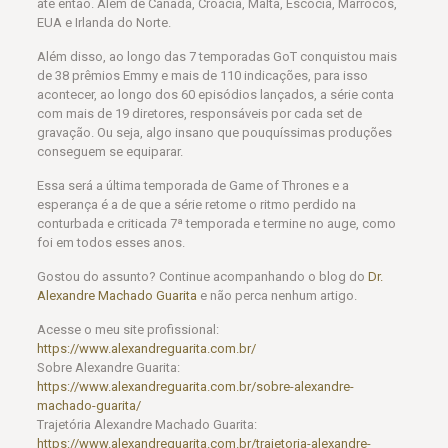
até então. Além de Canadá, Croácia, Malta, Escócia, Marrocos,
EUA e Irlanda do Norte.
Além disso, ao longo das 7 temporadas GoT conquistou mais
de 38 prêmios Emmy e mais de 110 indicações, para isso
acontecer, ao longo dos 60 episódios lançados, a série conta
com mais de 19 diretores, responsáveis por cada set de
gravação. Ou seja, algo insano que pouquíssimas produções
conseguem se equiparar.
Essa será a última temporada de Game of Thrones e a
esperança é a de que a série retome o ritmo perdido na
conturbada e criticada 7ª temporada e termine no auge, como
foi em todos esses anos.
Gostou do assunto? Continue acompanhando o blog do
Dr.
Alexandre Machado Guarita
e não perca nenhum artigo.
Acesse o meu site profissional:
https://www.alexandreguarita.com.br/
Sobre Alexandre Guarita:
https://www.alexandreguarita.com.br/sobre-alexandre-
machado-guarita/
Trajetória Alexandre Machado Guarita:
https://www.alexandreguarita.com.br/trajetoria-alexandre-