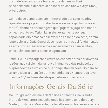
trono de Westeros, os altos e baixos da família Stark,
principalmente o desenrolar pessoal de Jon Snow e Arya Stark,
enter outros.
Como disse Cersei Lannister, interpretada por Lena Headey
“quando você joga o jogo dos tronos ou você ganha ou você
morre”, dentre os personagens que “jogam” o jogo dos tronos,
o meu favorito é o Tyrion Lannister, exatamente por sua
capacidade diplomática desenvolvida ao longo da série, porém
junto dele, a própria Cercei desempenha um papel fundamental,
assim como a Daenerys e mais recentemente a família Stark,
principalmente com a Sansa e agora Jon.
Enfim, GoT é empolgante e cativa os espectadores por diversas
razões, que vai além da narrativa intrigante e das reviravoltas
surpreendentes é um épico que conquistou milhões. Só para se
ter uma ideia, a première do 1º episódio da 7ª temporada teve
mais de 16,1 milhões de telespectadores conectados.
Informações Gerais Da Série
GoT foi gravado em mais de 9 países diferentes, na Islândia
(norte de Westeros), Espanha onde fica Dorne terra de Oberyn
Martell, morto por Montanha, na batalha mais chocante do épico