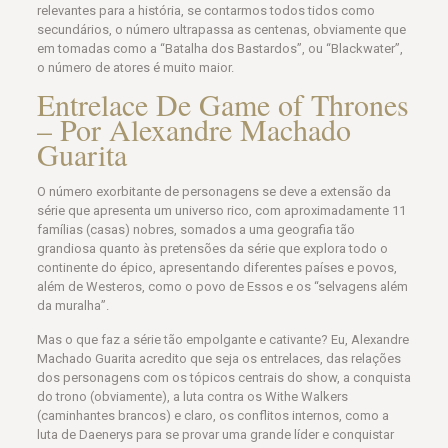
relevantes para a história, se contarmos todos tidos como
secundários, o número ultrapassa as centenas, obviamente que
em tomadas como a “Batalha dos Bastardos”, ou “Blackwater”,
o número de atores é muito maior.
Entrelace De Game of Thrones
– Por Alexandre Machado
Guarita
O número exorbitante de personagens se deve a extensão da
série que apresenta um universo rico, com aproximadamente 11
famílias (casas) nobres, somados a uma geografia tão
grandiosa quanto às pretensões da série que explora todo o
continente do épico, apresentando diferentes países e povos,
além de Westeros, como o povo de Essos e os “selvagens além
da muralha”.
Mas o que faz a série tão empolgante e cativante? Eu, Alexandre
Machado Guarita acredito que seja os entrelaces, das relações
dos personagens com os tópicos centrais do show, a conquista
do trono (obviamente), a luta contra os Withe Walkers
(caminhantes brancos) e claro, os conflitos internos, como a
luta de Daenerys para se provar uma grande líder e conquistar