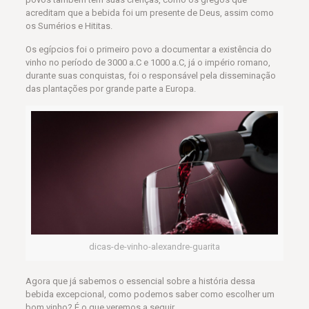
acreditam que a bebida foi um presente de Deus, assim como
os Sumérios e Hititas.
Os egípcios foi o primeiro povo a documentar a existência do
vinho no período de 3000 a.C e 1000 a.C, já o império romano,
durante suas conquistas, foi o responsável pela disseminação
das plantações por grande parte a Europa.
dicas-de-vinho-alexandre-guarita
Agora que já sabemos o essencial sobre a história dessa
bebida excepcional, como podemos saber como escolher um
bom vinho? É o que veremos a seguir.