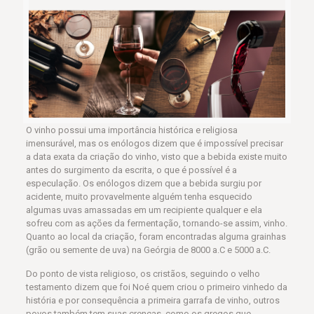
O vinho possui uma importância histórica e religiosa
imensurável, mas os enólogos dizem que é impossível precisar
a data exata da criação do vinho, visto que a bebida existe muito
antes do surgimento da escrita, o que é possível é a
especulação. Os enólogos dizem que a bebida surgiu por
acidente, muito provavelmente alguém tenha esquecido
algumas uvas amassadas em um recipiente qualquer e ela
sofreu com as ações da fermentação, tornando-se assim, vinho.
Quanto ao local da criação, foram encontradas alguma grainhas
(grão ou semente de uva) na Geórgia de 8000 a.C e 5000 a.C.
Do ponto de vista religioso, os cristãos, seguindo o velho
testamento dizem que foi Noé quem criou o primeiro vinhedo da
história e por consequência a primeira garrafa de vinho, outros
povos também tem suas crenças, como os gregos que