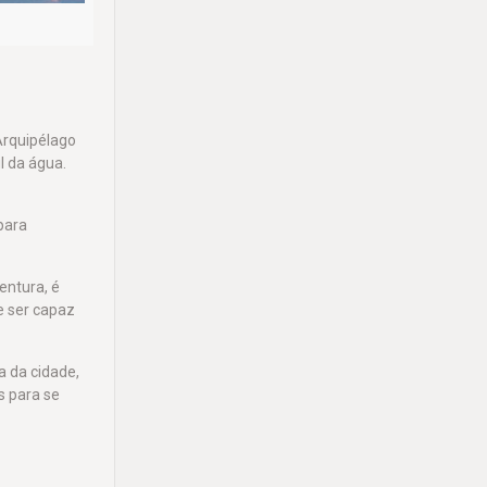
 Arquipélago
l da água.
para
entura, é
e ser capaz
a da cidade,
s para se