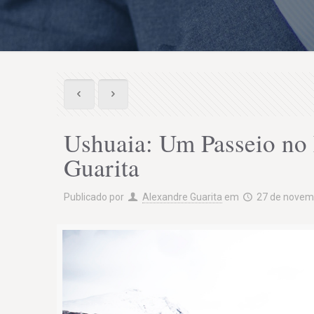
Ushuaia: Um Passeio no
Guarita
Publicado por
Alexandre Guarita
em
27 de novem