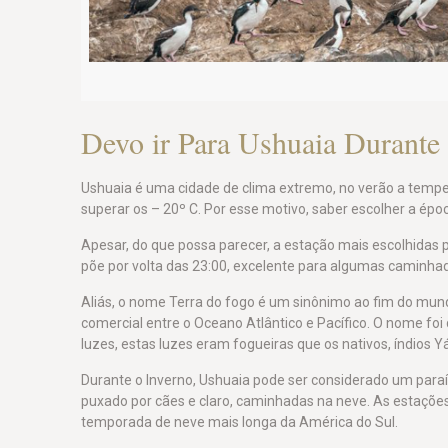
Devo ir Para Ushuaia Durante
Ushuaia é uma cidade de clima extremo, no verão a temp
superar os – 20º C. Por esse motivo, saber escolher a ép
Apesar, do que possa parecer, a estação mais escolhidas pel
põe por volta das 23:00, excelente para algumas caminha
Aliás, o nome Terra do fogo é um sinônimo ao fim do mun
comercial entre o Oceano Atlântico e Pacífico. O nome fo
luzes, estas luzes eram fogueiras que os nativos, índios 
Durante o Inverno, Ushuaia pode ser considerado um paraí
puxado por cães e claro, caminhadas na neve. As estaçõe
temporada de neve mais longa da América do Sul.