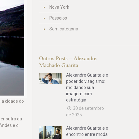
Nova York
Passeios
Sem categoria
Outros Posts – Alexandre
Machado Guarita
Alexandre Guarita e o
poder do visagismo:
moldando sua
imagem com
estratégia
o a cidade do
30 de setembro
de 2025
uer outra da
 Andes e o
Alexandre Guarita e o
encontro entre moda,