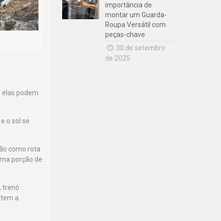
importância de
montar um Guarda-
Roupa Versátil com
peças-chave
30 de setembro
de 2025
o elas podem
e o sol se
ião como rota
 uma porção de
, trenó
 tem a