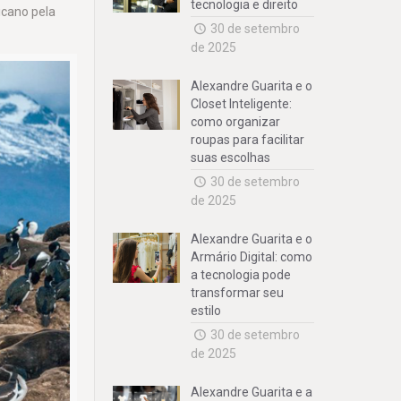
tecnologia e direito
icano pela
30 de setembro
de 2025
Alexandre Guarita e o
Closet Inteligente:
como organizar
roupas para facilitar
suas escolhas
30 de setembro
de 2025
Alexandre Guarita e o
Armário Digital: como
a tecnologia pode
transformar seu
estilo
30 de setembro
de 2025
Alexandre Guarita e a