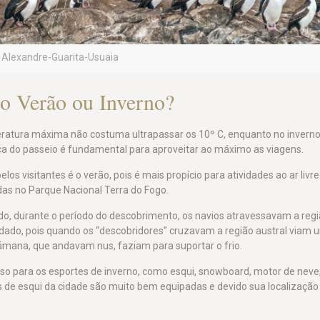
Alexandre-Guarita-Usuaia
 o Verão ou Inverno?
eratura máxima não costuma ultrapassar os 10º C, enquanto no invern
oca do passeio é fundamental para aproveitar ao máximo as viagens.
os visitantes é o verão, pois é mais propício para atividades ao ar livre 
das no Parque Nacional Terra do Fogo.
do, durante o período do descobrimento, os navios atravessavam a reg
i dado, pois quando os “descobridores” cruzavam a região austral viam
Yámana, que andavam nus, faziam para suportar o frio.
so para os esportes de inverno, como esqui, snowboard, motor de neve
s de esqui da cidade são muito bem equipadas e devido sua localização