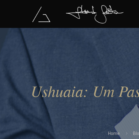
Ushuaia: Um Pas
Home
Bl