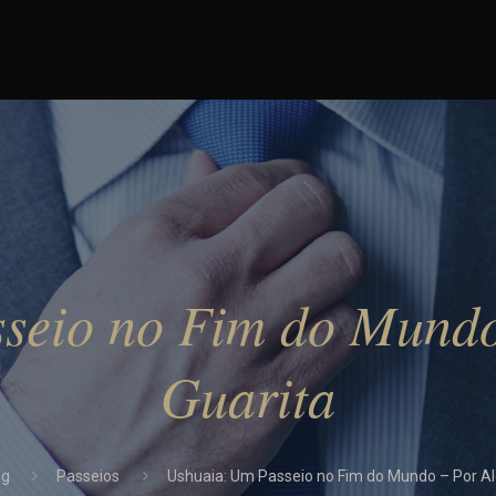
seio no Fim do Mundo
Guarita
og
Passeios
Ushuaia: Um Passeio no Fim do Mundo – Por Al